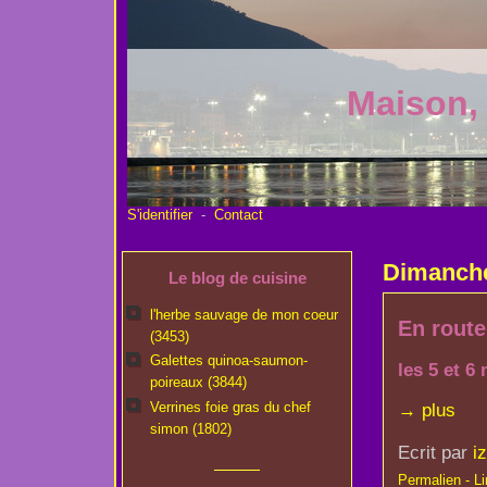
Maison,
S'identifier
-
Contact
Dimanc
Le blog de cuisine
l'herbe sauvage de mon coeur
En route
(3453)
Galettes quinoa-saumon-
les 5 et 6
poireaux (3844)
Verrines foie gras du chef
→ plus
simon (1802)
Ecrit par
i
Permalien - Lir