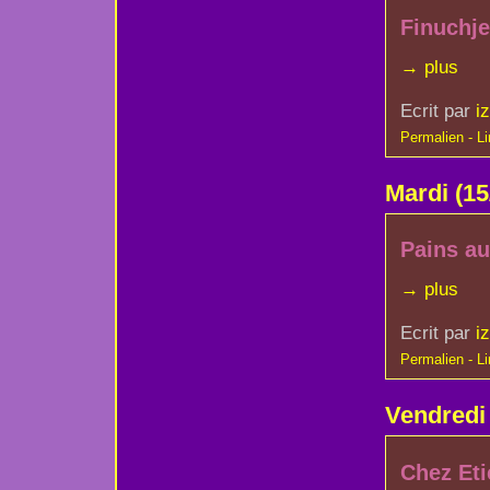
Finuchje
→ plus
Ecrit par
i
Permalien - Lir
Mardi
(15
Pains aux
→ plus
Ecrit par
i
Permalien - Lir
Vendred
Chez Eti