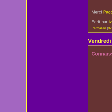
Merci
Pac
Ecrit par
i
Permalien
(
92
Vendred
Connais