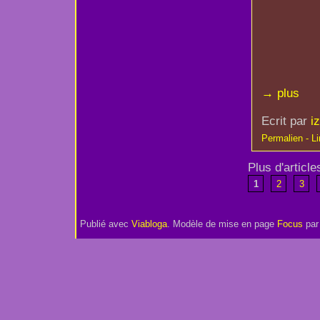
→ plus
Ecrit par
i
Permalien - Lir
Plus d'article
1
2
3
Publié avec
Viabloga
. Modèle de mise en page
Focus
pa