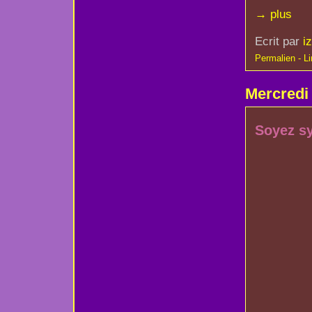
→ plus
Ecrit par
i
Permalien - Lir
Mercred
Soyez s