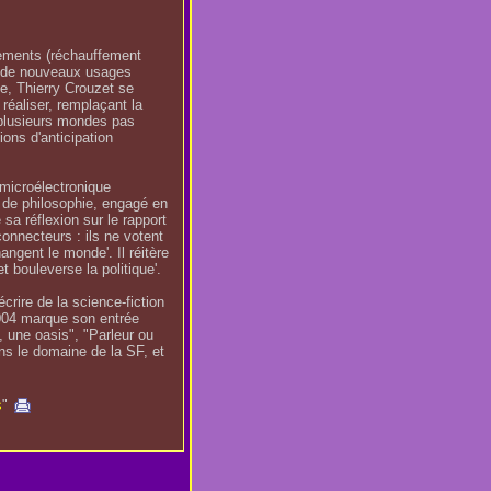
sements (réchauffement
t de nouveaux usages
e, Thierry Crouzet se
réaliser, remplaçant la
 plusieurs mondes pas
ions d'anticipation
 microélectronique
et de philosophie, engagé en
 sa réflexion sur le rapport
onnecteurs : ils ne votent
changent le monde'. Il réitère
 bouleverse la politique'.
rire de la science-fiction
004 marque son entrée
 une oasis", "Parleur ou
ns le domaine de la SF, et
s
"