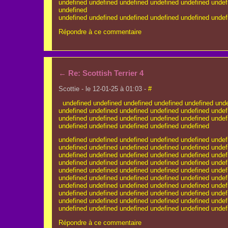
undefined
undefined
undefined
undefined
undefined
undef
undefined
undefined
undefined
undefined
undefined
undefined
undef
Répondre à ce commentaire
←
Re: Scottish Terrier 4
Scottie - le 12-01-25 à 01:03 -
#
undefined
undefined
undefined
undefined
undefined
unde
undefined
undefined
undefined
undefined
undefined
undef
undefined
undefined
undefined
undefined
undefined
unde
undefined
undefined
undefined
undefined
undefined
undefined
undefined
undefined
undefined
undefined
undef
undefined
undefined
undefined
undefined
undefined
undef
undefined
undefined
undefined
undefined
undefined
undef
undefined
undefined
undefined
undefined
undefined
undef
undefined
undefined
undefined
undefined
undefined
undef
undefined
undefined
undefined
undefined
undefined
undef
undefined
undefined
undefined
undefined
undefined
undef
undefined
undefined
undefined
undefined
undefined
undef
undefined
undefined
undefined
undefined
undefined
undef
undefined
undefined
undefined
undefined
undefined
undef
Répondre à ce commentaire