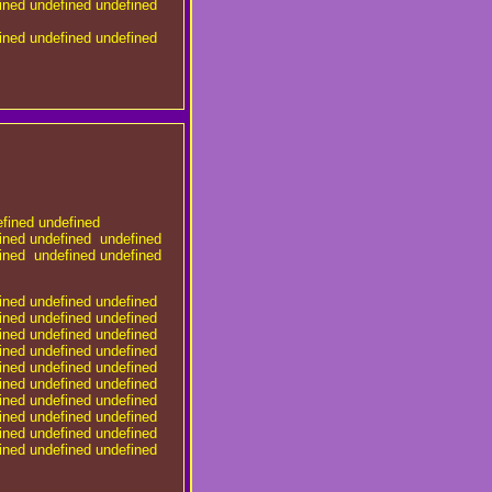
ined
undefined
undefined
ined
undefined
undefined
fined
undefined
ined
undefined
undefined
fined
undefined
undefined
ined
undefined
undefined
ined
undefined
undefined
ined
undefined
undefined
ined
undefined
undefined
ined
undefined
undefined
ined
undefined
undefined
ined
undefined
undefined
ined
undefined
undefined
ined
undefined
undefined
ined
undefined
undefined