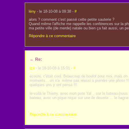
lény
- le 18-10-08 à 09:38 -
#
alors ? comment c'est passé cette petite sauterie ?
Quand même l'affiche me rappelle les conférences sur la p
ma petite ville (de merde) natale ou bien ça fait aussi, un p
Répondre à ce commentaire
←
Re:
iza
- le 18-10-08 à 15:01 -
#
écoute, c'était cool. Beaucoup de boulot pour moi, mais o
moments... on n'a même pas réussi à prendre une photo !
quelques uns y ont pensé !!!
le voilà le Thierry, avec mon pote Yal .. sur le bateau (nous 
bateau, avec un pique nique sur une ile deserte ... le bagne 
Répondre à ce commentaire