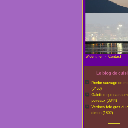
S'identifier
-
Contact
Le blog de cuis
l'herbe sauvage de m
(3453)
Galettes quinoa-saum
poireaux (3844)
Verrines foie gras du 
simon (1802)