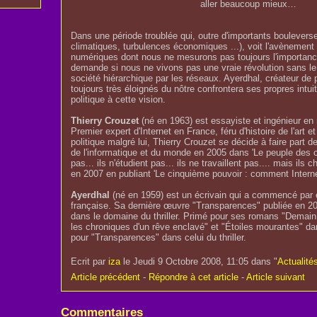
aller beaucoup mieux…
Dans une période troublée qui, outre d'importants boulever
climatiques, turbulences économiques ...), voit l'avènemen
numériques dont nous ne mesurons pas toujours l'importanc
demande si nous ne vivons pas une vraie révolution sans le 
société hiérarchique par les réseaux. Ayerdhal, créateur de
toujours très éloignés du nôtre confrontera ses propres intuit
politique à cette vision.
Thierry Crouzet
(né en 1963) est essayiste et ingénieur en
Premier expert d'Internet en France, féru d'histoire de l'art 
politique malgré lui, Thierry Crouzet se décide à faire part de
de l'informatique et du monde en 2005 dans 'Le peuple des c
pas... ils n'étudient pas... ils ne travaillent pas.... mais ils 
en 2007 en publiant 'Le cinquième pouvoir : comment Internet
Ayerdhal
(né en 1959) est un écrivain qui a commencé par éc
française. Sa dernière œuvre "Transparences" publiée en 2
dans le domaine du thriller. Primé pour ses romans "Demain,
les chroniques d'un rêve enclavé" et "Étoiles mourantes" da
pour "Transparences" dans celui du thriller.
Ecrit par
iza
le Jeudi 9 Octobre 2008, 11:05 dans "
Actualité
Article précédent
-
Répondre à cet article
-
Article suivant
Commentaires