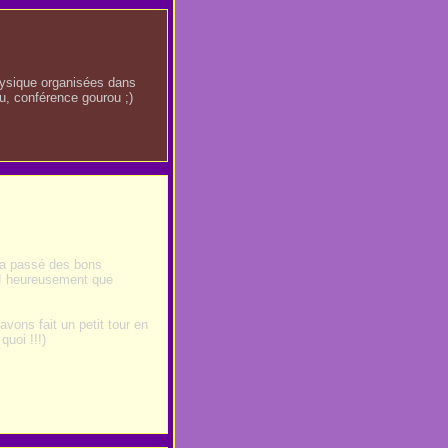
hysique organisées dans
eu, conférence gourou ;)
n a passé des bons
!! heureusement que
avons fait un petit tour en
quoi !!!)