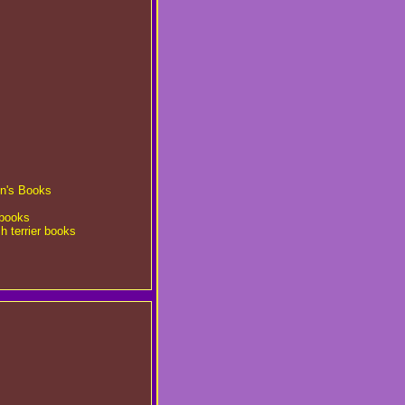
en's Books
 books
sh terrier books