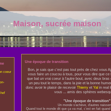
Maison, sucrée maison
Une époque de transition
ine
Bon, je sais que c'est pas tout près de chez vous A
on coeur
vous faire un coucou à tous, pour vous dire que ce
que bat un vrai coeur à l'autre bout, avec deux bras 
on-
un peu tout le temps, dans la joie et la bonne humeu
donc avoir le plaisir de recevoir
Thierry
et
Yal
in real 
vous ... amis des sphères webesqu
chef
"Une époque de transition"
Un monde s'achève, d'autres naissent
Quand tout le monde dit que ça va mal, c’est en fait quan