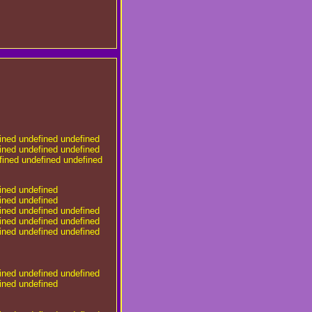
ined
undefined
undefined
fined
undefined
undefined
fined
undefined
undefined
ined
undefined
ined
undefined
ined
undefined
undefined
ined
undefined
undefined
ined
undefined
undefined
ined
undefined
undefined
ined
undefined