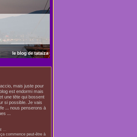
le blog de tataiza
jaccio, mais juste pour
 blog est endormi mais
et une tête qui bossent
r si possible. Je vais
life ... nous penserons à
es ...
 ...
d ça commence peut-être à