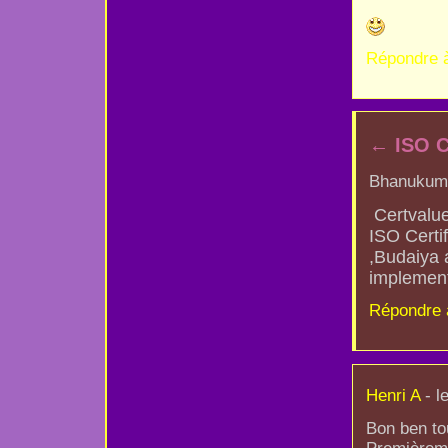
Répondre 
←
ISO C
Bhanukuma
Certvalue
ISO Certi
,Budaiya a
implement
Répondre 
Henri A
- l
Bon ben to