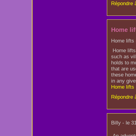
Répondre 
Home lif
Home lifts 
Home lifts 
such as vil
holds to mo
that are u
these home
in any giv
Home lifts
Répondre 
Billy - le 
An adventu