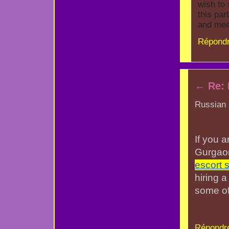
wish to 
this par
and mee
Répondr
←
Re: 
Russian 
If you 
Gurgaon
escort 
hiring 
some of 
Répondr