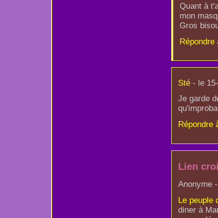
Quant à t'a
mon masque
Gros bisou
Répondre 
Sté
- le 15
Je garde d
qu'improba
Répondre 
Lien cro
Anonyme - 
Le peuple 
diner à Ma