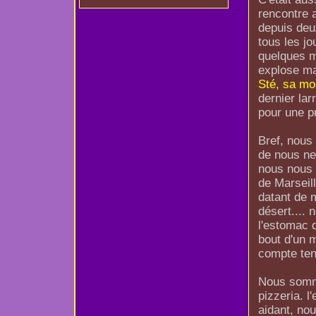
rencontre 
depuis deux
tous les j
quelques m
explose ma
Sté, sa moi
dernier lar
pour une p
Bref, nous 
de nous ne 
nous nous 
de Marseill
datant de 
désert....
l'estomac d
bout d'un m
compte tenu
Nous somme
pizzeria. l
aidant, no