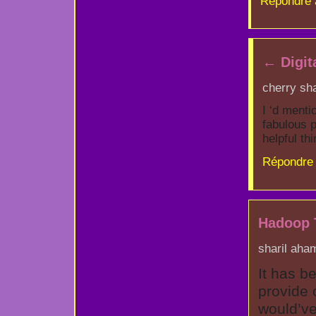
Répondre 
←
Digit
cherry sha
I ‘d menti
fabulous p
helpful th
Répondre 
Hadoop T
sharil aha
It has b
provide 
would’v