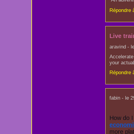
Répondre 
Live tra
aravind - l
Accelerate 
your actual
Répondre 
fabin - le 
economi
more plat