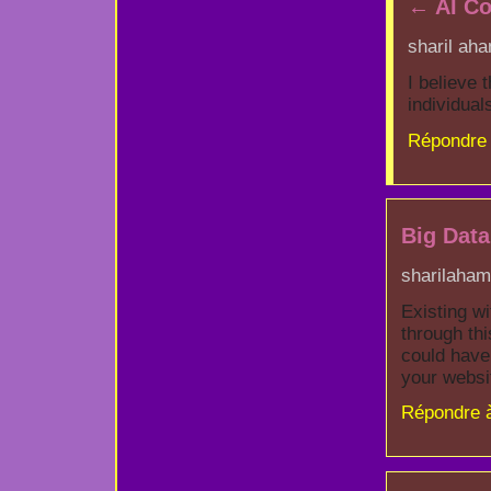
←
AI Co
sharil aha
I believe 
individual
Répondre 
Big Data
sharilaham
Existing wi
through thi
could have 
your websi
Répondre 