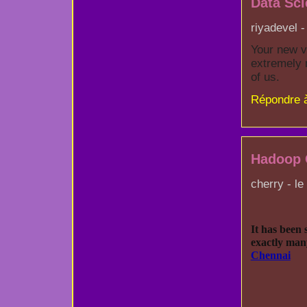
Data Sci
riyadevel -
Your new v
extremely 
of us.
Répondre 
Hadoop 
cherry - le
It has been 
exactly man
Chennai