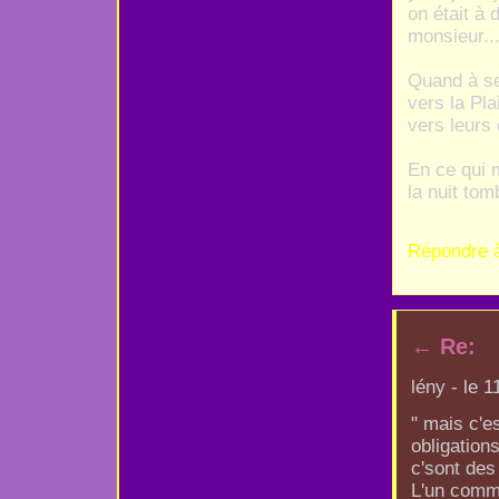
on était à 
monsieur...
Quand à se 
vers la Pla
vers leurs 
En ce qui 
la nuit to
Répondre 
←
Re:
lény - le 
" mais c'e
obligations
c'sont des
L'un comme