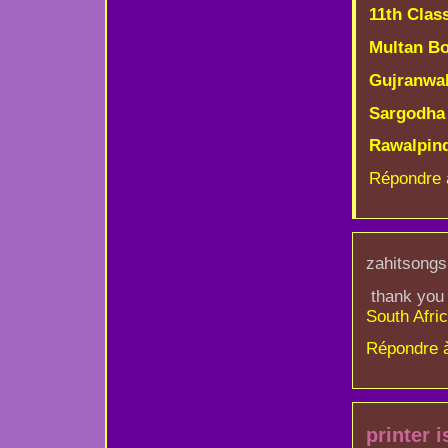
11th Clas
Multan Bo
Gujranwal
Sargodha 
Rawalpind
Répondre 
zahitsongs
thank you s
South Afri
Répondre 
printer i