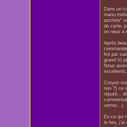
Dans un ca
manu milit
anchois" su
de carte, 
on nous a r
Après beauc
commander 
fini par sai
grand V) pi
Nous avons
excellents,
Croyez-moi
non ?) ce 
réputé... d
commentate
verrez...)
En ce qui 
le lieu, j'