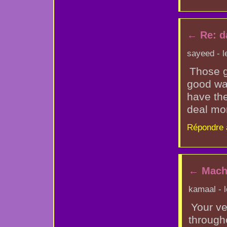
←
Re: d
sayeed - l
Those g
good way
have the
deal mor
Répondre 
←
Mach
kamaal - 
Your v
through