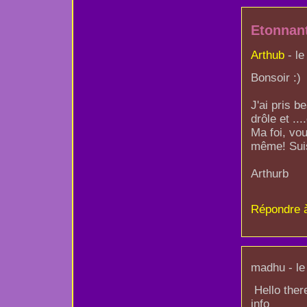
Etonnan
Arthub
- le
Bonsoir :)
J'ai pris b
drôle et ...
Ma foi, vo
même! Suis
Arthurb
Répondre 
madhu - le
Hello ther
info