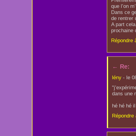
Premièreme
que l’on m
Dans ce ge
de rentrer 
A part cela
prochaine 
Répondre 
←
Re:
lény
- le 0
"j’expérim
dans une n
hé hé hé i
Répondre 