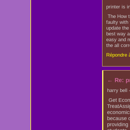
printer is 
The How t
faulty with
update the 
best way an
easy and m
the all cor
Répondre 
←
Re: p
harry bell
Get Econ
TreatAssi
economics
because o
providing 