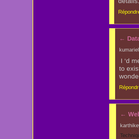
details
Répondr
←
Dat
kumariel
I ‘d m
to exi
wonder
Répondr
←
Web
karthike
Techniqu