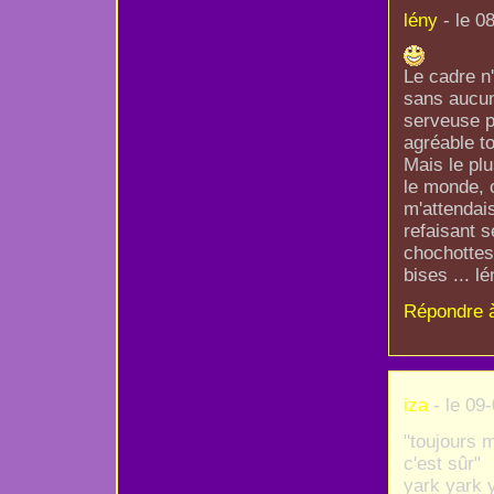
lény
- le 0
Le cadre n'
sans aucun
serveuse p
agréable to
Mais le pl
le monde, 
m'attendais
refaisant 
chochottes
bises ... lé
Répondre 
iza
- le 09
"toujours m
c'est sûr"
yark yark y