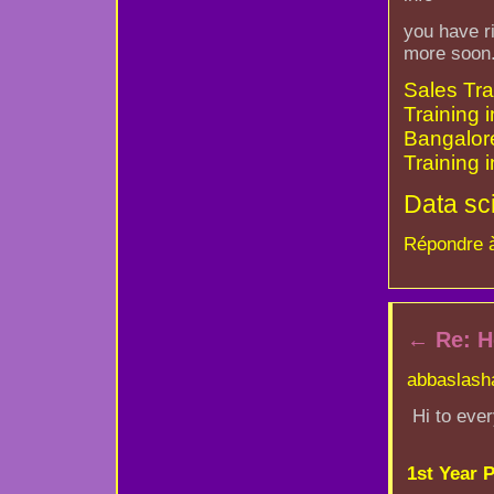
you have ri
more soon
Sales Tra
Training 
Bangalor
Training 
Data sc
Répondre 
←
Re: H
abbaslash
Hi to ever
1st Year 