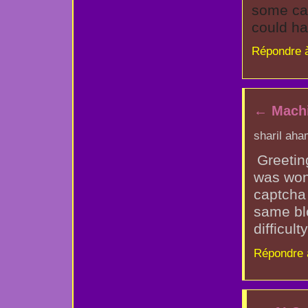
some cas
could ha
Répondre 
←
Machi
sharil aha
Greeting
was wond
captcha
same blo
difficul
Répondre 