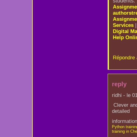
students.
Assignmen
authorst
Assignmen
Services
Digital M
Help Onli
Répondre 
reply
ridhi - le 
Clever and
detailed
information
Python trainin
training in Ch