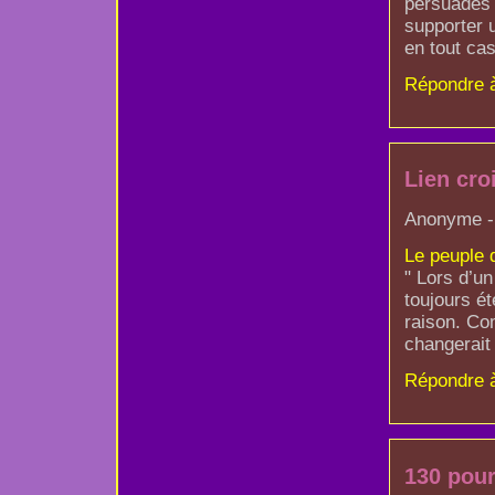
persuadés 
supporter 
en tout ca
Répondre 
Lien cro
Anonyme - 
Le peuple 
" Lors d’u
toujours é
raison. Co
changerait
Répondre 
130 pour