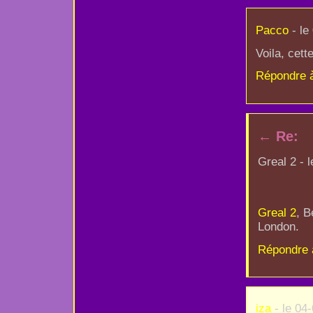
Pacco
- le
Voila, cett
Répondre 
←
Re:
Greal 2 - 
Greal 2
, B
London.
Répondre 
iza
- le 04