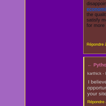
economi
the quali
satisfy m
for more
Répondre 
←
Pytho
karthick -
I belie
opportun
your site
Répondre 