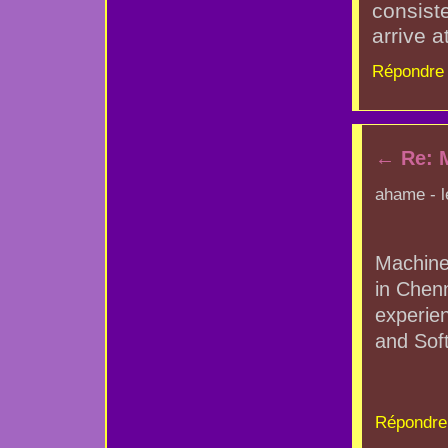
consist
arrive a
Répondre 
←
Re: 
ahame - l
Machine 
in Chenn
experien
and Soft
Répondre