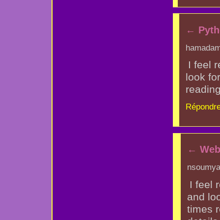
←
Pyth
hamadam 
I feel
look fo
reading
Répondre
←
Webd
nsoumyar
I feel
and lo
times 