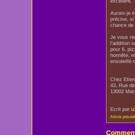
excellent.
Aurais-je é
précise, si
chance de 
Je vous r
l'addition 
pour 6, piz
honnête, m
ensoleillé
Chez Etie
43, Rue de
13002 Mars
Ecrit par
i
Article précéd
Comment