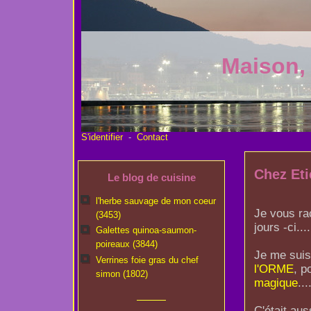
Maison,
S'identifier
-
Contact
Chez Eti
Le blog de cuisine
l'herbe sauvage de mon coeur
Je vous rac
(3453)
jours -ci....
Galettes quinoa-saumon-
poireaux (3844)
Je me suis
Verrines foie gras du chef
l'ORME
, p
simon (1802)
magique
..
C'était au