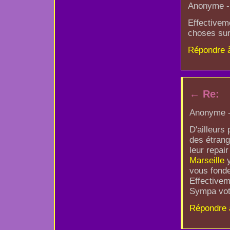
Anonyme - 
Effectivem
choses sur
Répondre 
←
Re:
Anonyme - 
D'ailleurs
des étrang
leur repai
Marseille
y
vous fonde
Effectiveme
Sympa votr
Répondre 