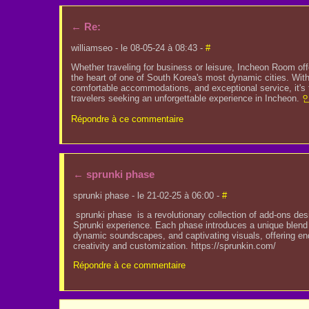
←
Re:
williamseo - le 08-05-24 à 08:43 -
#
Whether traveling for business or leisure, Incheon Room of
the heart of one of South Korea's most dynamic cities. With
comfortable accommodations, and exceptional service, it's t
travelers seeking an unforgettable experience in Incheon.
Répondre à ce commentaire
←
sprunki phase
sprunki phase - le 21-02-25 à 06:00 -
#
sprunki phase is a revolutionary collection of add-ons des
Sprunki experience. Each phase introduces a unique blend
dynamic soundscapes, and captivating visuals, offering end
creativity and customization. https://sprunkin.com/
Répondre à ce commentaire