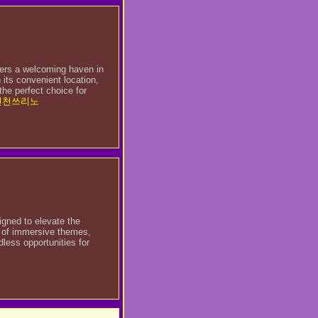
fers a welcoming haven in
 its convenient location,
he perfect choice for
인천쓰리노
igned to elevate the
 of immersive themes,
less opportunities for