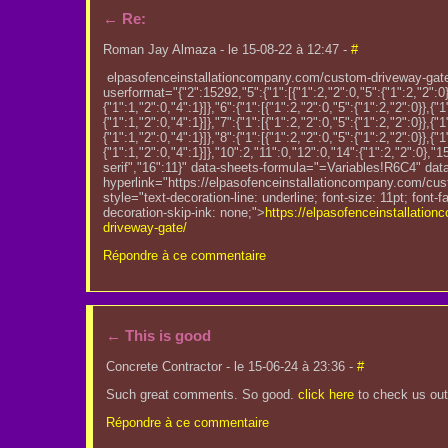
←
Re:
Roman Jay Almaza - le 15-08-22 à 12:47 -
#
elpasofenceinstallationcompany.com/custom-driveway-gate/
userformat="{"2":15292,"5":{"1":[{"1":2,"2":0,"5":{"1":2,"2":0}}
{"1":1,"2":0,"4":1}]},"6":{"1":[{"1":2,"2":0,"5":{"1":2,"2":0}},{"1
{"1":1,"2":0,"4":1}]},"7":{"1":[{"1":2,"2":0,"5":{"1":2,"2":0}},{"1
{"1":1,"2":0,"4":1}]},"8":{"1":[{"1":2,"2":0,"5":{"1":2,"2":0}},{"1
{"1":1,"2":0,"4":1}]},"10":2,"11":0,"12":0,"14":{"1":2,"2":0},"1
serif","16":11}" data-sheets-formula="=Variables!R6C4" dat
hyperlink="https://elpasofenceinstallationcompany.com/cus
style="text-decoration-line: underline; font-size: 11pt; font-fam
decoration-skip-ink: none;">
https://elpasofenceinstallatio
driveway-gate/
Répondre à ce commentaire
←
This is good
Concrete Contractor - le 15-06-24 à 23:36 -
#
Such great comments. So good.
click here
to check us out
Répondre à ce commentaire