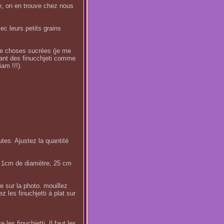
, on en trouve chez nous
vec leurs petits grains
e choses sucrées (je me
vant des finucchjeti comme
am !!!).
tes. Ajustez la quantité
n 1cm de diamètre, 25 cm
e sur la photo. mouillez
 les finuchjetti à plat sur
les finuchjetti. Il faut les