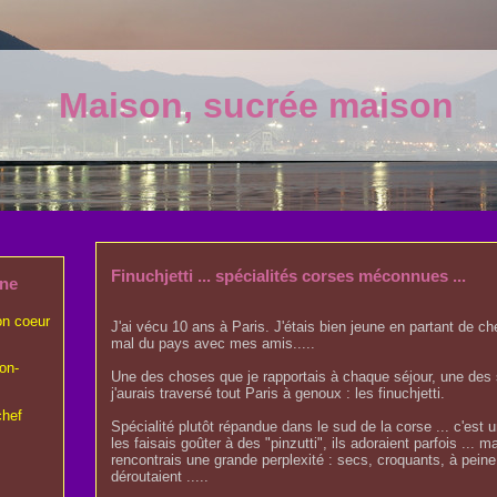
Maison, sucrée maison
Finuchjetti ... spécialités corses méconnues ...
ine
on coeur
J'ai vécu 10 ans à Paris. J'étais bien jeune en partant de ch
mal du pays avec mes amis.....
on-
Une des choses que je rapportais à chaque séjour, une des s
j'aurais traversé tout Paris à genoux : les finuchjetti.
chef
Spécialité plutôt répandue dans le sud de la corse ... c'est 
les faisais goûter à des "pinzutti", ils adoraient parfois ... m
rencontrais une grande perplexité : secs, croquants, à peine s
déroutaient .....