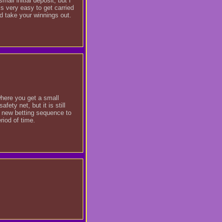
ll initial deposit, but I
is very easy to get carried
d take your winnings out.
where you get a small
ety net, but it is still
 a new betting sequence to
riod of time.