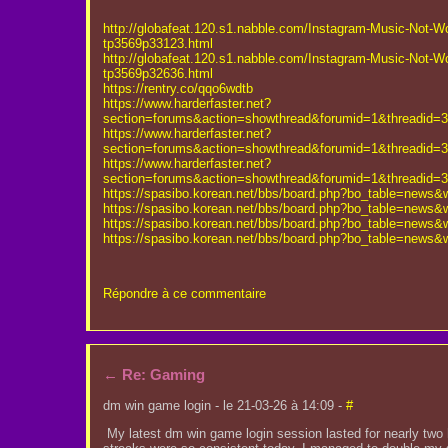
http://globafeat.120.s1.nabble.com/Instagram-Music-Not-W
tp3569p33123.html
http://globafeat.120.s1.nabble.com/Instagram-Music-Not-W
tp3569p32636.html
https://rentry.co/qqo6wdtb
https://www.harderfaster.net?
section=forums&action=showthread&forumid=1&threadid=
https://www.harderfaster.net?
section=forums&action=showthread&forumid=1&threadid=
https://www.harderfaster.net?
section=forums&action=showthread&forumid=1&threadid=
https://spasibo.korean.net/bbs/board.php?bo_table=news
https://spasibo.korean.net/bbs/board.php?bo_table=news
https://spasibo.korean.net/bbs/board.php?bo_table=news
https://spasibo.korean.net/bbs/board.php?bo_table=news&
Répondre à ce commentaire
←
Re: Gaming
dm win game login - le 21-03-26 à 14:09 -
#
My latest dm win game login session lasted for nearly two