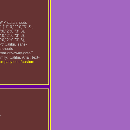
"}" data-sheets-
,{"1":0,"2":0,"3":3},
":0,"2":0,"3":3},
":0,"2":0,"3":3},
":0,"2":0,"3":3},
5":"Calibri, sans-
a-sheets-
tom-driveway-gate/"
ily: Calibri, Arial; text-
ncompany.com/custom-
.