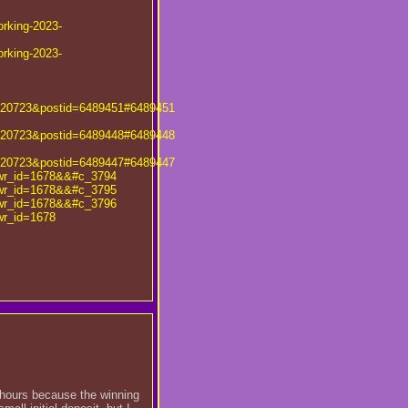
orking-2023-
orking-2023-
320723&postid=6489451#6489451
320723&postid=6489448#6489448
320723&postid=6489447#6489447
&wr_id=1678&&#c_3794
&wr_id=1678&&#c_3795
&wr_id=1678&&#c_3796
wr_id=1678
 hours because the winning