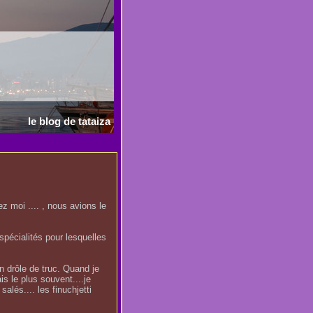
le blog de tataiza
ez moi .... , nous avions le
pécialités pour lesquelles
un drôle de truc. Quand je
ais le plus souvent....je
alés.... les finuchjetti