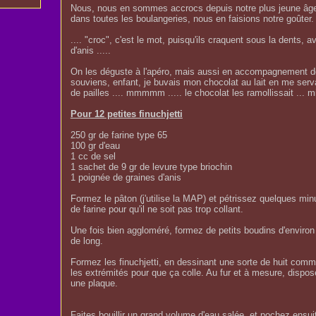
Nous, nous en sommes accrocs depuis notre plus jeune âge
dans toutes les boulangeries, nous en faisions notre goûter.
.... "croc", c'est le mot, puisqu'ils craquent sous la dents, a
d'anis .....
On les déguste à l'apéro, mais aussi en accompagnement d
souviens, enfant, je buvais mon chocolat au lait en me ser
de pailles .... mmmmm ..... le chocolat les ramollissait ... mi
Pour 12 petites finuchjetti
250 gr de farine type 65
100 gr d'eau
1 cc de sel
1 sachet de 9 gr de levure type briochin
1 poignée de graines d'anis
Formez le pâton (j'utilise la MAP) et pétrissez quelques minu
de farine pour qu'il ne soit pas trop collant.
Une fois bien aggloméré, formez de petits boudins d'enviro
de long.
Formez les finuchjetti, en dessinant une sorte de huit comm
les extrémités pour que ça colle. Au fur et à mesure, disposez
une plaque.
Faites bouillir un grand volume d'eau salée. et pochez ensuite 