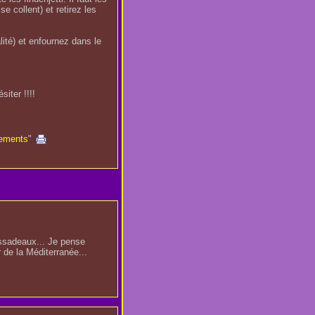
se collent) et retirez les
ité) et enfournez dans le
iter !!!!
ements
"
ssadeaux... Je pense
 de la Méditerranée...