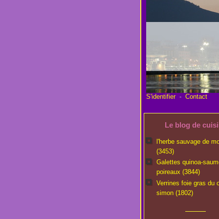
S'identifier
-
Contact
Le blog de cuis
l'herbe sauvage de m
(3453)
Galettes quinoa-saum
poireaux (3844)
Verrines foie gras du 
simon (1802)