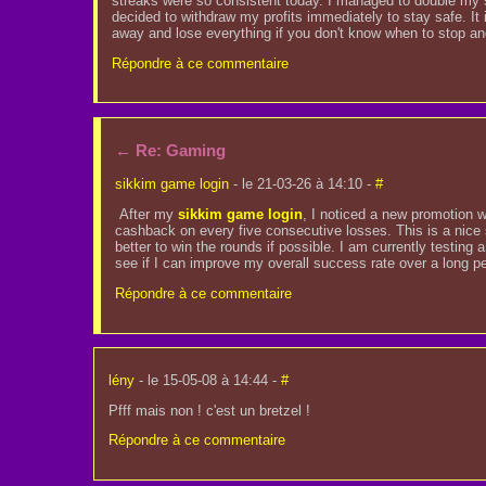
streaks were so consistent today. I managed to double my sma
decided to withdraw my profits immediately to stay safe. It 
away and lose everything if you don't know when to stop an
Répondre à ce commentaire
←
Re: Gaming
sikkim game login
- le 21-03-26 à 14:10 -
#
After my
sikkim game login
, I noticed a new promotion 
cashback on every five consecutive losses. This is a nice saf
better to win the rounds if possible. I am currently testing
see if I can improve my overall success rate over a long pe
Répondre à ce commentaire
lény
- le 15-05-08 à 14:44 -
#
Pfff mais non ! c'est un bretzel !
Répondre à ce commentaire