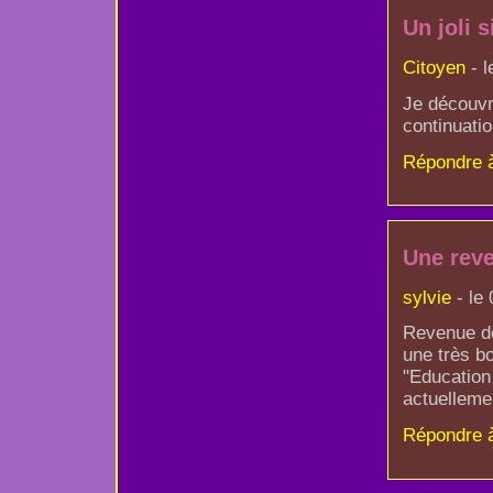
Un joli si
Citoyen
- l
Je découvr
continuati
Répondre 
Une rev
sylvie
- le
Revenue de 
une très b
"Education
actuellemen
Répondre 