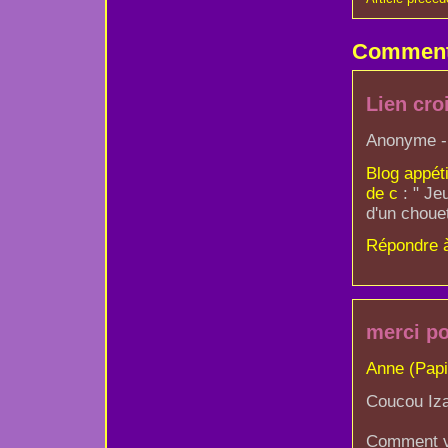
Comment
Lien cro
Anonyme - 
Blog appéti
de c
: " Je
d'un chouet
Répondre 
merci po
Anne (Papil
Coucou Iza
Comment vas