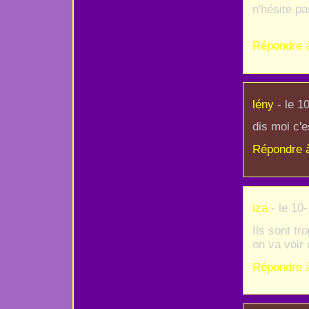
n'hésite pa
Répondre 
lény
- le 1
dis moi c'e
Répondre 
iza
- le 10
Ils sont tr
on va voir
Répondre 