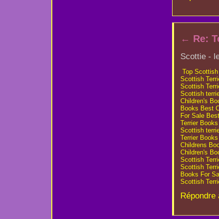
←
Re: T
Scottie - 
Top Scottish 
Scottish Terr
Scottish Terr
Scottish terri
Children's Bo
Books
Best C
For Sale
Best
Terrier Books
Scottish terri
Terrier Books
Childrens Bo
Children's Bo
Scottish Terr
Scottish Terr
Books For Sa
Scottish Terr
Répondre 