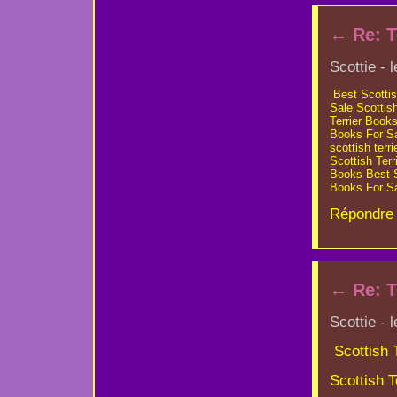
←
Re: T
Scottie - 
Best Scottis
Sale
Scottis
Terrier Book
Books For S
scottish terr
Scottish Ter
Books
Best 
Books For S
Répondre 
←
Re: T
Scottie - 
Scottish T
Scottish T