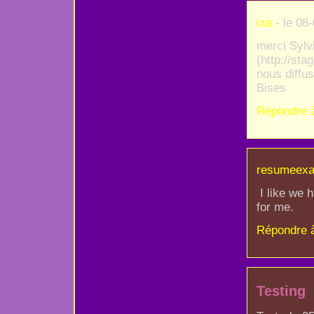
iza
- le 08
merci Sylv
(http://sta
nous diffus
Bises
Répondre 
resumeex
I like we 
for me.
Répondre 
Testing