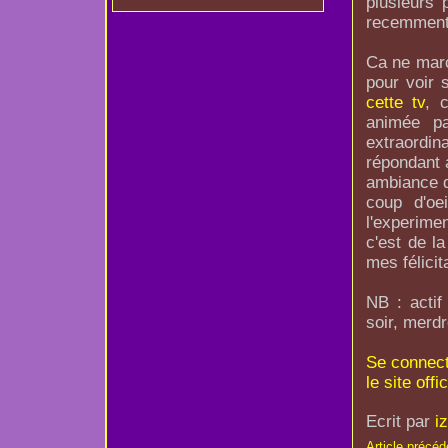
plusieurs 
recemmen
Ca ne march
pour voir 
cette tv
, 
animée pa
extraordina
répondant 
ambiance de
coup d'oei
l'experime
c'est de l
mes félicit
NB : actif
soir, merd
Se connecte
le site offi
Ecrit par
i
Article précéd