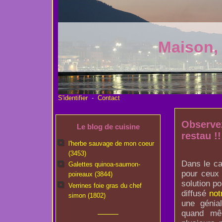
Maison,
S'identifier
-
Contact
Observez
Le blog de cuisine
restau !!
l'herbe sauvage de mon coeur
(3453)
Dans le ca
Galettes quinoa-saumon-
pour ceux 
poireaux (3844)
solution p
Verrines foie gras du chef
diffusé
not
simon (1802)
une génial
quand mê