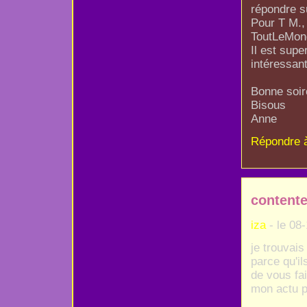
répondre s
Pour T M., 
ToutLeMond
Il est supe
intéressan
Bonne soir
Bisous
Anne
Répondre 
contente
iza
- le 08
je trouvai
parce qu'i
de vous fai
mon actu pa