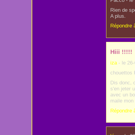
Pacco - le
Rien de spé
A plus.
Répondre 
Hiii !!!!!
iza
- le 26
chouettos 
Dis donc, c
s'en jeter u
avec un bon
maile mon 
Répondre 