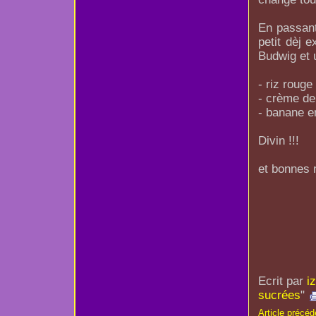
En passant
petit dèj 
Budwig et u
- riz rouge
- crème de
- banane 
Divin !!!
et bonnes 
Ecrit par
i
sucrées
"
Article précéd