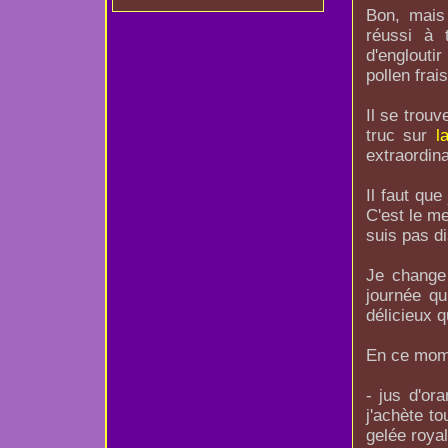
Bon, mais 
réussi à 
d'englouti
pollen frais
Il se trouv
truc sur
l
extraordina
Il faut qu
C'est le me
suis pas di
Je change 
journée q
délicieux qu
En ce momen
- jus d'or
j'achète to
gelée royal