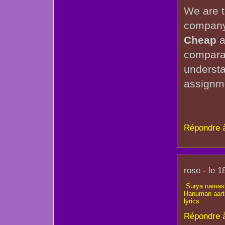
We are t
company 
Cheap
 
comparab
understa
assignm
Répondre 
rose - le 1
Surya namas
Hanuman aart
lyrics
Répondre 