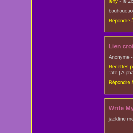
lény
- le 2
bouhououou
Répondre 
Lien cro
Anonyme - 
Recettes po
"ate | Alph
Répondre 
Write M
jackline me