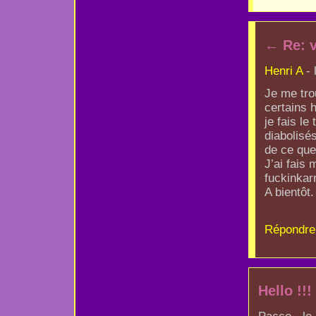
←
Re: 
Henri A
- 
Je me tro
certains h
je fais l
diabolisé
de ce que 
J’ai fais
fuckinkar
A bientôt.
Répondre
Hello !!!