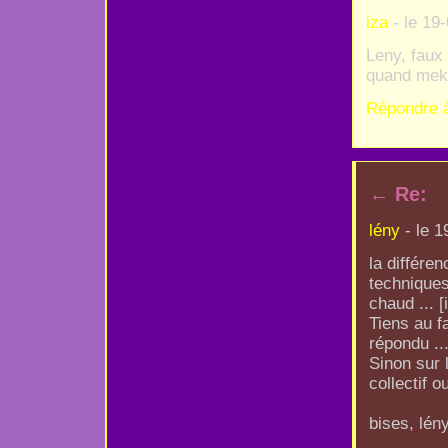
iza
- le 19
Leny, faux 
quand meka
Répondre 
←
Re:
lény
- le 1
la différe
techniques
chaud ... [
Tiens au fa
répondu ...
Sinon sur 
collectif o
bises, lény