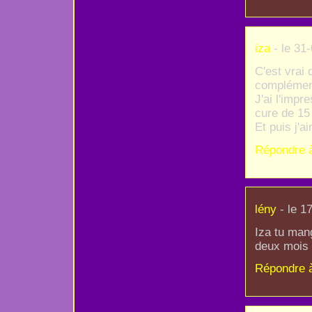
iza
- le 31
C'est vrai 
complément
J'ai l'imp
cure de 15 
Et puis j'a
Répondre 
lény
- le 1
Iza tu man
deux mois !
Répondre 