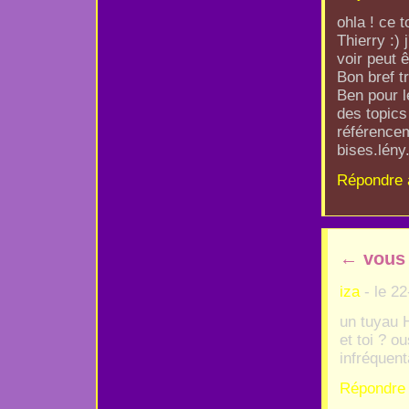
ohla ! ce 
Thierry :)
voir peut ê
Bon bref t
Ben pour l
des topics
référencem
bises.lény
Répondre 
←
vous
iza
- le 22
un tuyau 
et toi ? o
infréquen
Répondre 