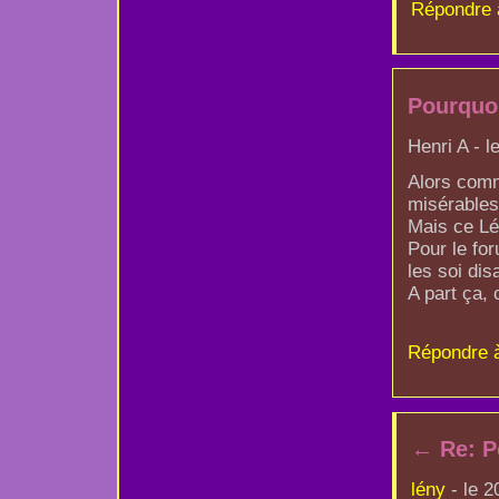
Répondre 
Pourquoi
Henri A - l
Alors comm
misérables
Mais ce Lé
Pour le for
les soi dis
A part ça, 
Répondre 
←
Re: P
lény
- le 2