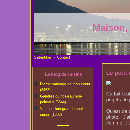
Maison,
S'identifier
-
Contact
Le petit
Le blog de cuisine
l'herbe sauvage de mon coeur
(3453)
Ca fait tou
Galettes quinoa-saumon-
projets de 
poireaux (3844)
Verrines foie gras du chef
Qu'est ce 
simon (1802)
photo. J'
flemme. J'a