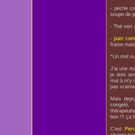
- pèche co
soupe de po
- Thé vert 
-
pain com
fraise mai
*Un mot sur
J'ai une m
je dois av
mal à m'y m
pas vraime
Mais depui
congelé. 
thérapeutiq
bon !!! ça 
C'est
Perc
change tout