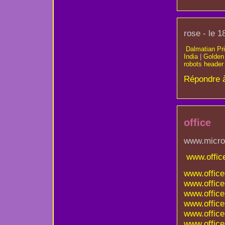
rose - le 1
Dalmatian Pri
India
|
Golden 
robots header
Répondre 
office
www.micros
www.offic
www.office
www.office
www.office
www.office
www.office
www.office