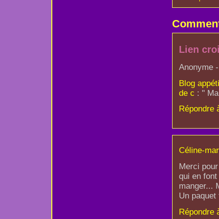
Comment
Lien cro
Anonyme - 
Blog appéti
de c
: " Mar
Répondre 
Céline-mar
Merci pour 
qui en font
manger... 
Un paquet 
Répondre 