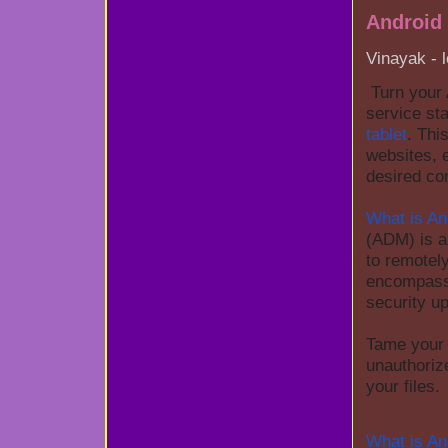
Android
Vinayak - 
Turn your 
service sta
tablet
. Thi
websites, 
desired co
What is A
(ADM) is a 
to remotel
encompasse
security u
Tame your 
unauthoriz
your files. ️
What is An