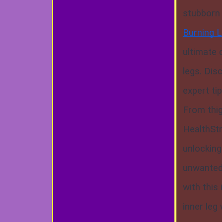
stubborn 
Burning 
ultimate 
legs. Dis
expert ti
From thig
HealthStr
unlocking
unwanted 
with this
inner leg 