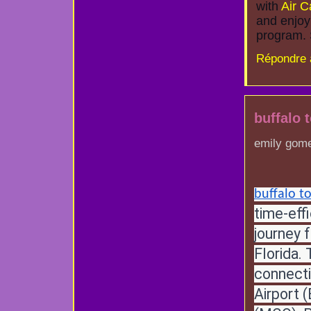
with
Air C
and enjoy 
program. 
Répondre 
buffalo t
emily gome
buffalo to
time-effi
journey 
Florida.
connecti
Airport 