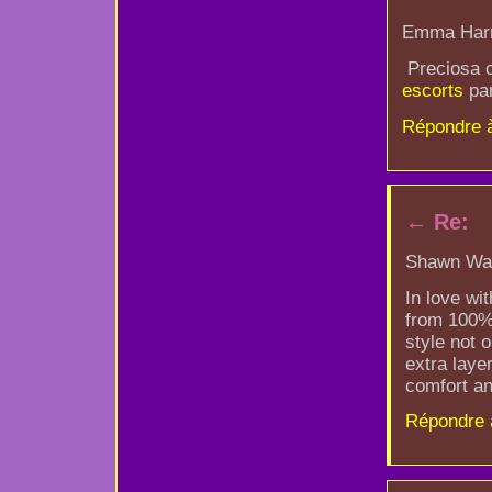
Emma Harri
Preciosa c
escorts
par
Répondre 
←
Re:
Shawn Walt
In love wi
from 100% 
style not 
extra laye
comfort an
Répondre 