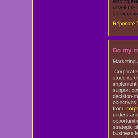
leading
me
unveil the 
services in
Répondre 
Do my m
Marketing 
Corporate 
students th
implementin
support cov
decision-m
objectives
from
corpo
understand
opportunit
strategic p
business le