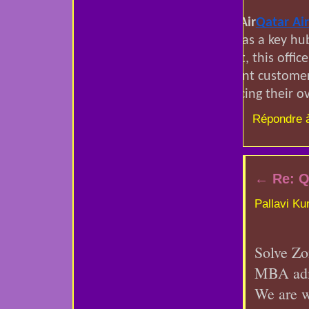
Qatar Air
Qatar Ai
serves as a key hub
contact, this offi
excellent customer
enhancing their ov
Répondre 
←
Re: Q
Pallavi K
Solve Zon
MBA admi
We are w