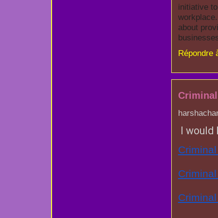
initiative 
workplace. 
about prov
businesses 
Répondre 
Crimina
harshachan
I would 
Criminal
Crimina
Criminal