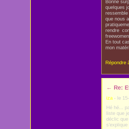
Bonne surp
quelques jo
ressemble 
que nous a
pratiqueme
rendre com
freewome
En tout cas
mon matérie
Répondre 
←
Re: E
iza
- le 15
Hé hé... pa
liste que 
déclic que 
s'explique 