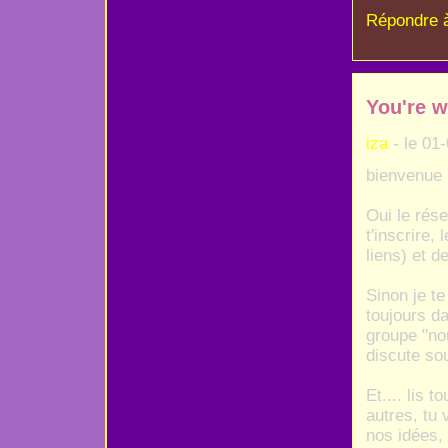
Répondre 
You're w
iza
- le 01
bienvenue 
Oui le rése
t'inscrire,
liens) et de
Sinon je te
toujours da
groupe "no
discute so
Et.... lis 
autres, tu 
nos idées, 