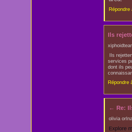
Répondre 
Ils reje
xiphoidtear
Ils rejett
services pu
dont ils pe
connaissan
Répondre 
←
Re: I
olivia orl
Explore m