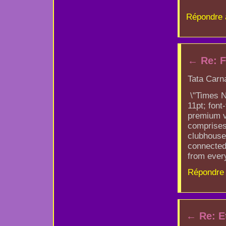
Répondre 
←
Re: F
Tata Carna
\"Times N
11pt; fon
premium vi
comprises 
clubhouse
connected 
from every
Répondre 
←
Re: E