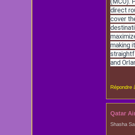
(MCO). P
direct ro
cover th
destinati
maximize
making i
straight
and Orla
Répondre 
Qatar Ai
Shasha San