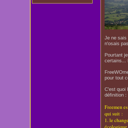
Je ne sais 
n'osais pas
Pourtant je
certains... 
FreeWOmen 
pour tout c
C'est quoi
définition :
Freemen est
qui suit :
1. le chang
écologique 