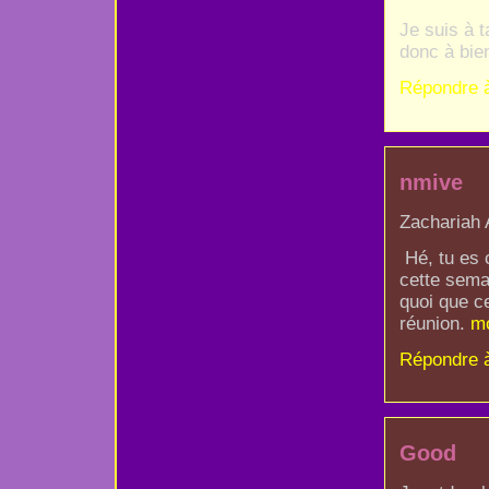
Je suis à t
donc à bient
Répondre 
nmive
Zachariah 
Hé, tu es c
cette sema
quoi que ce
réunion.
m
Répondre 
Good