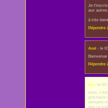
Je t'inscris
aux autres
à très bien
Répondre 
Axel
- le 0
Bienvenue 
Répondre 
iza
- le 03
tiens, c'es
prochaine 
semaine ma
que ce soit 