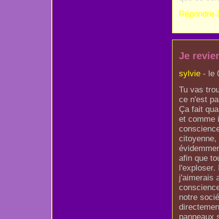
Répondre 
Je revie
sylvie
- le
Tu vas tro
ce n'est pa
Ça fait qu
et comme il
conscience
citoyenne, 
évidemment
afin que t
l'exploser.
j'aimerais 
conscience 
notre socié
directement
panneaux so