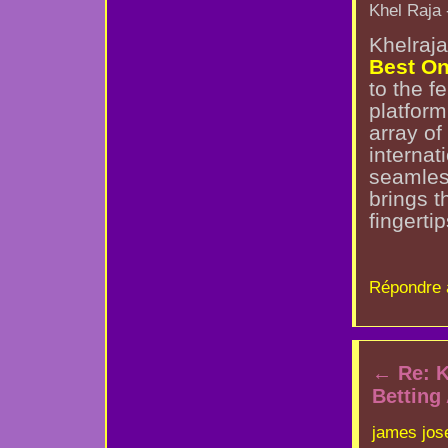
Khel Raja 
Khelraja
Best On
to the f
platform
array of
internat
seamless
brings t
fingertip
Répondre 
←
Re: K
Betting
james jos