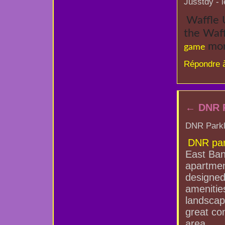
Jusstdy - 
Waffle 
the Waff
mor
game
Répondre 
←
DNR P
DNR Parkli
DNR par
East Ban
apartment
designed 
amenitie
landsca
great con
area.