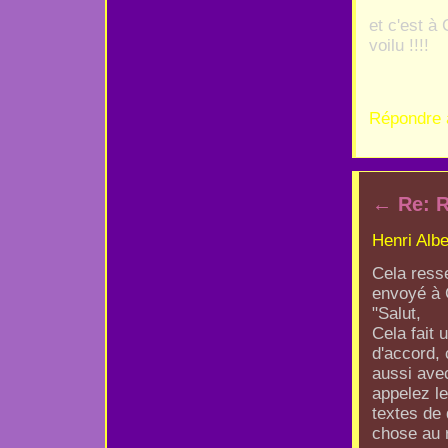
et c'est à 
voilu !!!!
Répondre 
←
Re: R
Henri Albe
Cela ress
envoyé à 
"Salut,
Cela fait
d'accord, 
aussi avec
appelez l
textes de 
chose au r