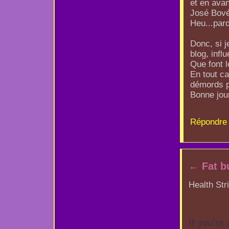
et en avan
José Bov
Heu...pard
Donc, si 
blog, influ
Que font 
En tout ca
démords p
Bonne jou
Répondre 
←
Fat b
Health Str
If you're