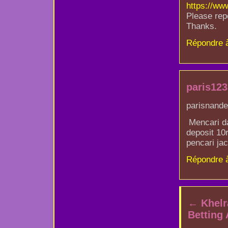
https://ww
Please repo
Thanks.
Répondre 
paris12
parisnande
Mencari da
deposit 10
pencari jac
Répondre 
←
Khelr
Betting