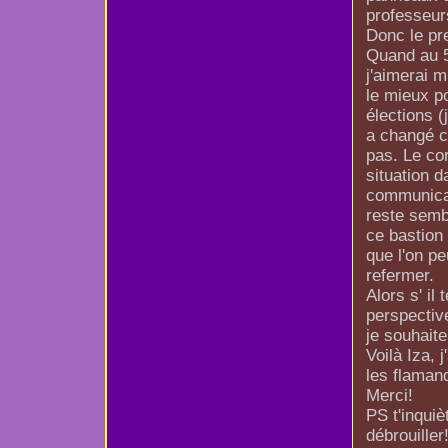
professeur
Donc le pr
Quand au 5°
j'aimerai m
le mieux p
élections (
a changé c'
pas. Le co
situation 
communicat
reste sembl
ce bastion 
que l'on pe
refermer.
Alors s' il
perspective
je souhaite
Voilà Iza, 
les flaman
Merci!
PS t'inquiè
débrouiller