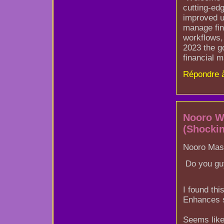
cutting-ed
improved u
manage fin
workflows,
2023 the g
financial 
Répondre 
Nooro W
(Shockin
Nooro Mass
Do you gu
I found th
Enhances st
Seems lik