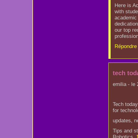
Here is A
with stude
academic 
dedication
our top re
professio
Répondre 
tech tod
emilia - le
Tech today
for technol
updates, n
Tips and s
Robotics,