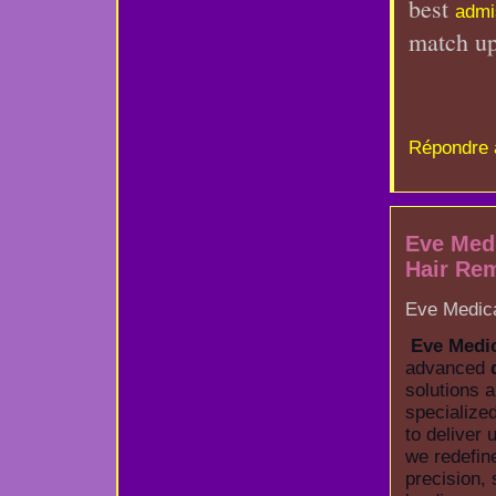
best 
admi
match up
Répondre 
Eve Med
Hair Rem
Eve Medica
Eve Medic
advanced
solutions a
specialize
to deliver 
we redefin
precision,