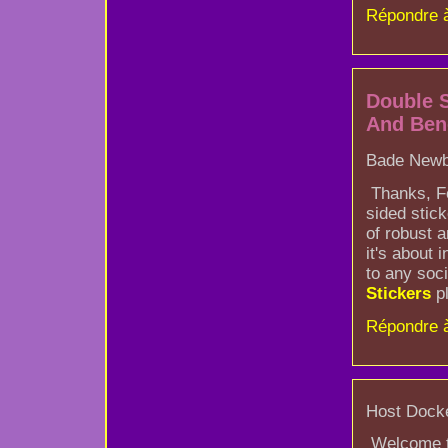
Répondre 
Double S
And Ben
Bade Newby
Thanks, Fo
sided stic
of robust a
it's about 
to any soc
Stickers
pl
Répondre 
Host Docke
Welcome 