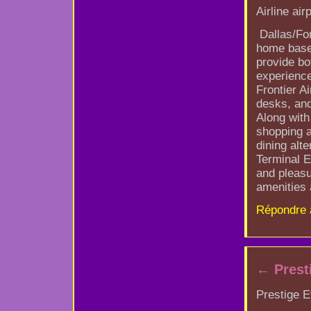
Airline air
Dallas/For
home base
provide bo
experience
Frontier A
desks, and
Along with 
shopping a
dining alt
Terminal E
and pleasu
amenities 
Répondre 
←
Prest
Prestige E