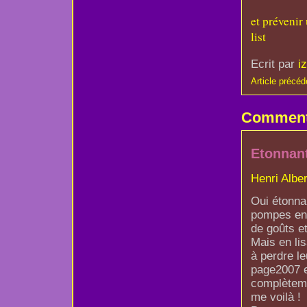
et prévenir
list
Ecrit par
i
Article précéd
Comment
Etonnant
Henri Alber
Oui étonna
pompes en 
de goûts et
Mais en lis
à perdre le
page2007 e
complèteme
me voilà !