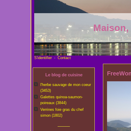
Maison,
S'identifier
-
Contact
FreeWo
Le blog de cuisine
l'herbe sauvage de mon coeur
(3453)
Galettes quinoa-saumon-
poireaux (3844)
Verrines foie gras du chef
simon (1802)