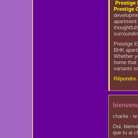
Prestige
Prestige 
developme
apartment 
thoughtful
surroundin
Prestige E
BHK apartm
Whether yo
home that 
variants to
Répondre 
bienven
charlie - l
Oui, bienv
que tu ai c