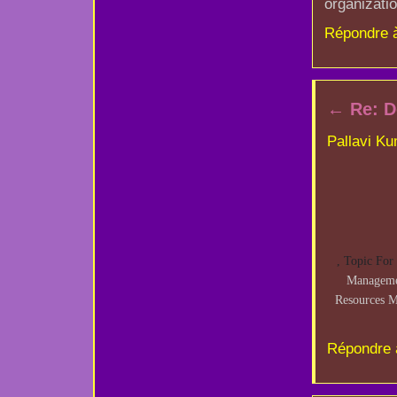
organizati
Répondre 
←
Re: D
Pallavi K
, Topic For
Managemen
Resources M
Répondre 