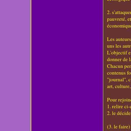
2. s'attaque
pauvreté, e
économiques
Les auteurs
uns les autr
L'objectif e
donner de la
Chacun pens
contenus fo
"journal", c
art, culture
Pour rejoind
1. relire ci
2. le décide
(3. le faire)